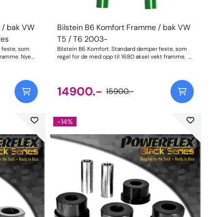
e / bak VW
Bilstein B6 Komfort Framme / bak VW
fes
T5 / T6 2003-
 feste, som
Bilstein B6 Komfort. Standard demper feste, som
amme. Nye
regel for de med opp til 1680 aksel vekt framme.
r komfort.
Nye type dempere som er justert mere for
komfort. Pris for komplett framme og bak.
nsker noe
Perfekt demper oppsett for den daglige bilist som
ønsker noe mere en orginalt. Passer for orginale
14900.-
15900.-
fjærer, senke fjærer evt 40mm heve fjærer.
-14%