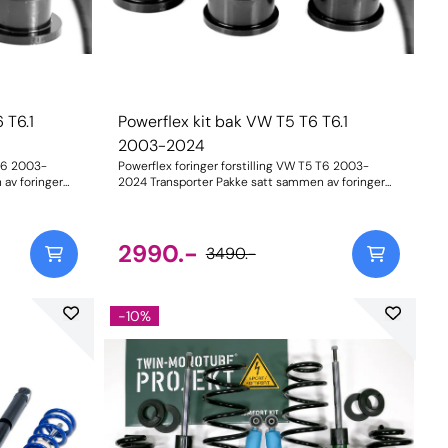
 T6.1
Powerflex kit bak VW T5 T6 T6.1
2003-2024
 T6 2003-
Powerflex foringer forstilling VW T5 T6 2003-
2024 Transporter Pakke satt sammen av foringer
bærearmer
for både yttre og indre for bære amer bak. Nr 10 og
nr 11 på bilde 1310 og 1311 Komplett for 1 stk bil
/ Front 4 stk
begge sider kr 3490,. inkl mva / Front 4 stk foringer.
Powerflex foringer for ± forlenget levetid på dekk ±
2990.-
3490.-
r ± Økt
Forbedrede kjøreegenskaper ± Økt sikkerhet Alle
foringene for VW T5 T6 T6.1 finner du her
-10%