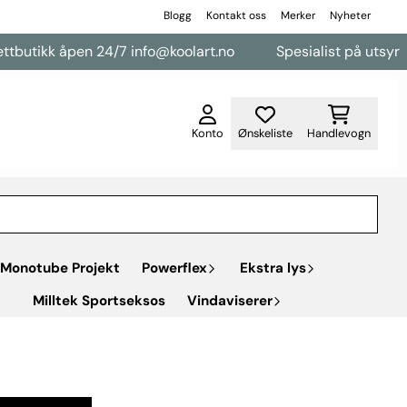
Blogg
Kontakt oss
Merker
Nyheter
n 24/7 info@koolart.no
Spesialist på utsyr til varebiler
Konto
Ønskeliste
Handlevogn
Monotube Projekt
Powerflex
Ekstra lys
Milltek Sportseksos
Vindaviserer