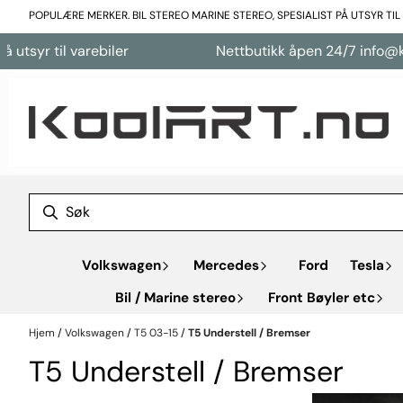
Hopp til innhold
POPULÆRE MERKER. BIL STEREO MARINE STEREO, SPESIALIST PÅ UTSYR TI
arebiler
Nettbutikk åpen 24/7 info@koolart.no
Volkswagen
Mercedes
Ford
Tesla
Bil / Marine stereo
Front Bøyler etc
Hjem
/
Volkswagen
/
T5 03-15
/
T5 Understell / Bremser
T5 Understell / Bremser