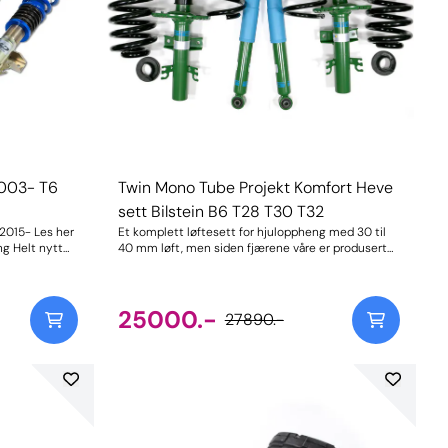
2003- T6
Twin Mono Tube Projekt Komfort Heve
sett Bilstein B6 T28 T30 T32
Les her
Et komplett løftesett for hjuloppheng med 30 til
40 mm løft, men siden fjærene våre er produsert
il VW
av originalutstyrsleverandøren for Porsche,
resulterer dette i enda større komfort, forbedret
t senkesett i
kjøredynamikk og økt holdbarhet. Inkluderer alle
ter T5 og T6
nødvendige komponenter (se leveringsomfang)
25000.-
27890.-
 og T30-
pluss variabel høydejustering på bakakselen med
den inkluderte støpte delen. Genial
ebilen, uten
komfortjustering i forbindelse med de forlengede
forten. AP
og forsterkede Bilstein B6 Comfort-støtdemperne,
 KW i
som med Monotube-teknologi på bakakselen gir
litet, god
overlegen Bilstein-håndtering selv i løftesett. Til
tross for det høyere tyngdepunktet bidrar de også
til å redusere krenging sammenlignet med