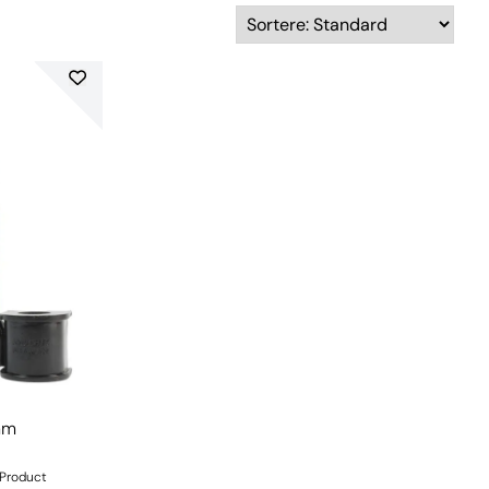
mm
mProduct