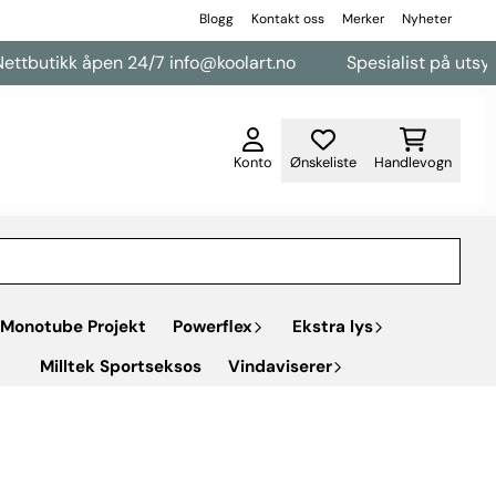
Blogg
Kontakt oss
Merker
Nyheter
tbutikk åpen 24/7 info@koolart.no
Spesialist på utsyr ti
Konto
Ønskeliste
Handlevogn
Monotube Projekt
Powerflex
Ekstra lys
Milltek Sportseksos
Vindaviserer