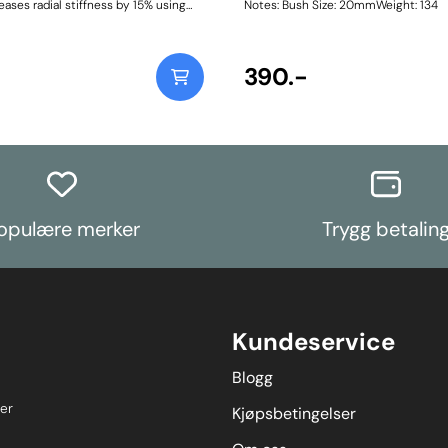
ases radial stiffness by 15% using
Notes: Bush Size: 20mmWeight: 134
on of a 95A durometer polyurethane
ted machined outer shell, stainless
and supporting washers, providing a
neered, high-performance
390.-
he OE rubber equivalent. Weight:
structions
opulære merker
Trygg betalin
Kundeservice
Blogg
er
Kjøpsbetingelser