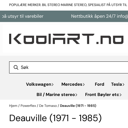
Hopp til innhold
POPULÆRE MERKER. BIL STEREO MARINE STEREO, SPESIALIST PÅ UTSYR TI
 utsyr til varebiler
Nettbutikk åpen 24/7 info@ko
Volkswagen
Mercedes
Ford
Tesla
Bil / Marine stereo
Front Bøyler etc
Hjem
/
Powerflex
/
De Tomaso
/
Deauville (1971 - 1985)
Deauville (1971 - 1985)