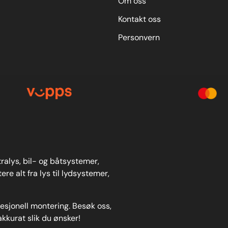
Om oss
Kontakt oss
Personvern
stralys, bil- og båtsystemer,
re alt fra lys til lydsystemer,
fesjonell montering. Besøk oss,
akkurat slik du ønsker!