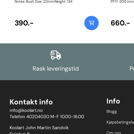
Notes: Bush Size: 22mmWeight: 134
PF17-200 incre
the combinati
bush, with pla
inner sleeve, 
390.-
premium engi
660.-
alternative to t
600Fitting In
Rask leveringstid
P
Info
Kontakt info
info@koolart.no
Blogg
Telefon 40204030 M-F 10.00-16.00
Kjøpsbetingels
Koolart John Martin Sandvik
Om oss