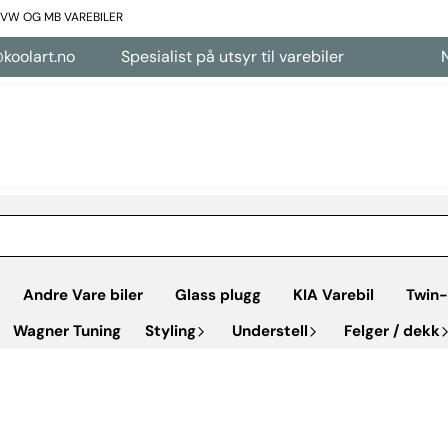
L VW OG MB VAREBILER
olart.no
Spesialist på utsyr til varebiler
Net
Andre Vare biler
Glass plugg
KIA Varebil
Twin-
Wagner Tuning
Styling
Understell
Felger / dekk