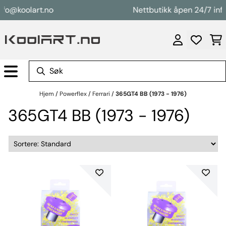
Hopp til innhold
nfo@koolart.no
Nettbutikk åpen 24/7 inf
Hjem
/
Powerflex
/
Ferrari
/
365GT4 BB (1973 - 1976)
365GT4 BB (1973 - 1976)