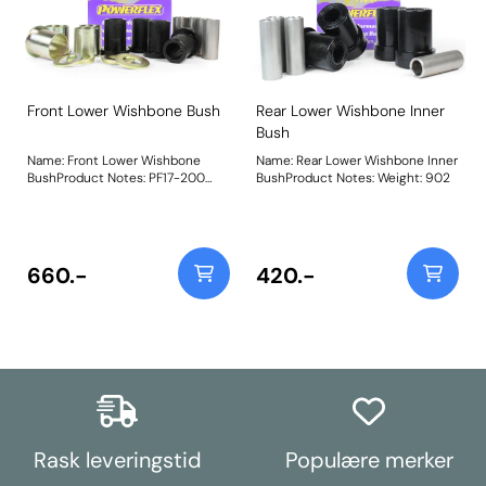
Front Lower Wishbone Bush
Rear Lower Wishbone Inner
Bush
Name: Front Lower Wishbone
Name: Rear Lower Wishbone Inner
BushProduct Notes: PF17-200
BushProduct Notes: Weight: 902
increases radial stiffness by 15%
using the combination of a 95A
durometer polyurethane bush,
with plated machined outer shell,
stainless inner sleeve, and
660.-
420.-
supporting washers, providing a
premium engineered, high-
performance alternative to the
OE rubber equivalent. Weight:
600Fitting Instructions
Rask leveringstid
Populære merker