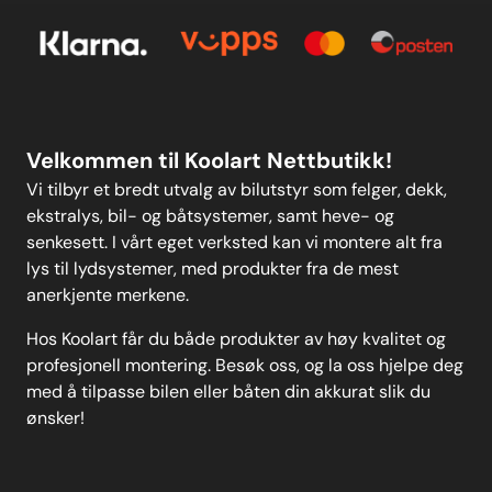
Personvern
Kontakt oss
Personvern
MELD DEG PÅ
Velkommen til Koolart Nettbutikk!
Vi tilbyr et bredt utvalg av bilutstyr som felger, dekk,
ekstralys, bil- og båtsystemer, samt heve- og
senkesett. I vårt eget verksted kan vi montere alt fra
lys til lydsystemer, med produkter fra de mest
anerkjente merkene.
Hos Koolart får du både produkter av høy kvalitet og
profesjonell montering. Besøk oss, og la oss hjelpe deg
med å tilpasse bilen eller båten din akkurat slik du
ønsker!