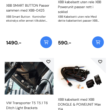
XBB kabelsett uten rele XBB
XBB SMART BUTTON Passer
Powerunit passer rett i
sammen med XBB-0425
sokkel
XBB Smart Button Kontroller
XBB Kabelsett uten rele Med
ekstralys eller annet tilkoblet
dette kabelsettet passer XBB
utstyr ved hjelp av
powerunit rett i relesokkelen på
denne trådløse trykknappen som
kabelsettet uten å bytte pinout
kommuniserer med XBB-
på relesokkel. med 3 ledninger
Dongle via Bluetooth, ingen kabel
fra stikkontakten, 2M, DT2
trekk inn i bil. Knappen har to
kontakt + en kabel for evt. parklys.
1490.-
590.-
funksjoner som aktiveres enten
Max 15A
ved enkeltrykk eller dobbeltrykk.
Max 1 knapp pr system/kjøretøy.
Knappen kan brukes uten å laste
opp en oppskrift i XBB Dongle.
Bruks områder. Slå på/av
ekstralys selv om fjernlyset er
aktivert. Slå på/av ryggelys /
arbeidslys uten å sitte i
kjøretøyet. Slå på/av parklys /
posisjonslys i ekstralys. Trykk her
for mer info om Smart button
XBB kabelsett med XBB
VW Transporter T5 T5.1 T6
DONGLE & POWEUNIT Max
Ditch Light Brackets
15A