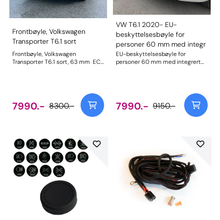
VW T6.1 2020- EU-
Frontbøyle, Volkswagen
beskyttelsesbøyle for
Transporter T6.1 sort
personer 60 mm med integr
Frontbøyle, Volkswagen
EU-beskyttelsesbøyle for
Transporter T6.1 sort, 63 mm EC
personer 60 mm med integrert
godkjent for VW T6.1 Klammer for
tverrør 42 mm ikke monterbar
evt ekstralys må kjøpes seperat.
med PanAmericana 4 Motion,
kompatibel med ACC , FCM
Varenummer: 18C4013NS EC
godkjent. Montering:
7990.-
7990.-
8300.-
9150.-
http://www.antec-
norge.no/upload/articlefiles/16/ante