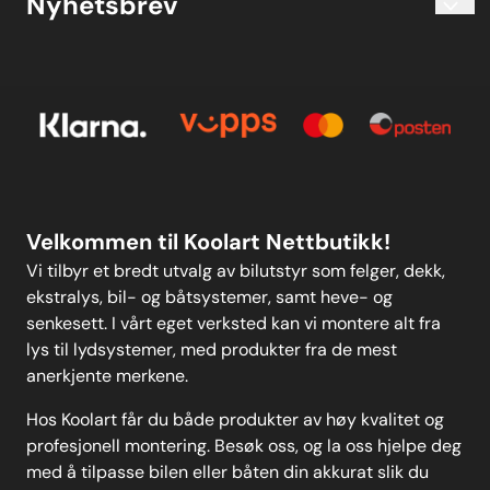
Nyhetsbrev
Om oss
Kjøpsbetingelser
Meld deg på vårt månedlige nyhetsbrev!
Kontakt oss
E-post
Om oss
Personvern
Kontakt oss
Personvern
MELD DEG PÅ
Velkommen til Koolart Nettbutikk!
Vi tilbyr et bredt utvalg av bilutstyr som felger, dekk,
ekstralys, bil- og båtsystemer, samt heve- og
senkesett. I vårt eget verksted kan vi montere alt fra
lys til lydsystemer, med produkter fra de mest
anerkjente merkene.
Hos Koolart får du både produkter av høy kvalitet og
profesjonell montering. Besøk oss, og la oss hjelpe deg
med å tilpasse bilen eller båten din akkurat slik du