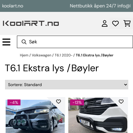
Hopp til innhold
art.no
Nettbutikk åpen 24/7 info@koolar
Hjem
/
Volkswagen
/
T6.1 2020-
/
T6.1 Ekstra lys /Bøyler
T6.1 Ekstra lys /Bøyler
-4%
-13%