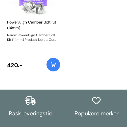
PowerAlign Camber Bolt Kit
(14mm)
Name: PowerAlign Camber Bolt
Kit (14mm) Product Notes: Our
PowerAlign camber bolts replace
the original upper bolt on
suspension struts with a two-bolt
fixing to the knuckle, one
positioned above the other,
420.-
allowing up to +/- 1.75 degrees of
adjustment. This kit contains 2
camber bolts, tab washers and
nuts. Why not add our Magnetic
Camber Gauge to your tool kit so
that you can make pit garage
adjustments to your suspension
using PowerAlign Camber Bolts?
Bush Size: M14 x 70mm Weight:
261 Fitting Instructions
Rask leveringstid
Populære merker