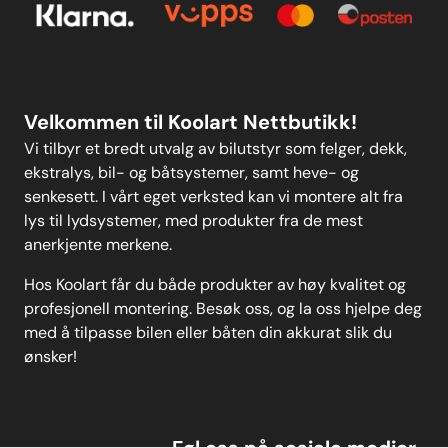
Personvern
MELD DEG PÅ
Velkommen til Koolart Nettbutikk!
Vi tilbyr et bredt utvalg av bilutstyr som felger, dekk,
ekstralys, bil- og båtsystemer, samt heve- og
senkesett. I vårt eget verksted kan vi montere alt fra
lys til lydsystemer, med produkter fra de mest
anerkjente merkene.
Hos Koolart får du både produkter av høy kvalitet og
profesjonell montering. Besøk oss, og la oss hjelpe deg
med å tilpasse bilen eller båten din akkurat slik du
ønsker!
Føl oss på sosiale medier