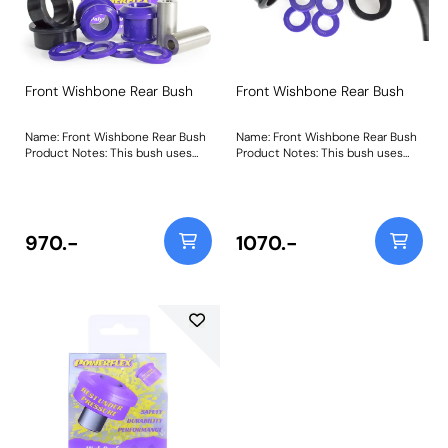
Front Wishbone Rear Bush
Front Wishbone Rear Bush
Name: Front Wishbone Rear Bush
Name: Front Wishbone Rear Bush
Product Notes: This bush uses
Product Notes: This bush uses
our Purple 80A material with a
our Black 95A material with a
tapered bore design and CNC-
tapered bore design and CNC-
machined aluminium outer shell
machined aluminium outer shell
to allow for smooth articulation,
to allow for smooth articulation,
whilst providing 30% more radial
whilst providing 160% more radial
970.-
1070.-
stiffness and 2.5mm of anti-dive
stiffness and 2.5mm of anti-dive
geometry to sharpen up braking
geometry to sharpen up braking
response and maintain wheel
response and maintain wheel
geometry on bumpy B-roads.
geometry on the race track. Bush
Bush Size: 12mm BoreWeight:
Size: 12mm BoreWeight:
700Fitting Instructions
700Fitting Instructions