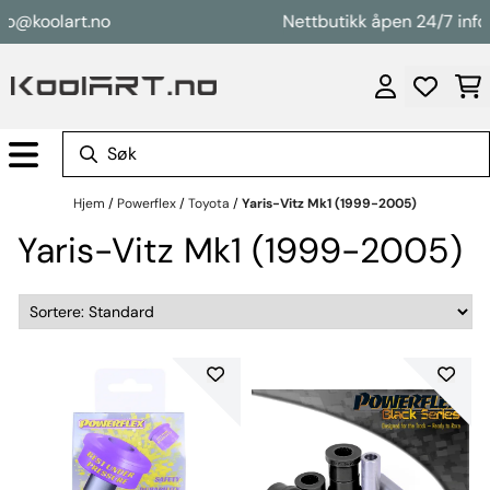
Hopp til innhold
o@koolart.no
Nettbutikk åpen 24/7 info@
Hjem
/
Powerflex
/
Toyota
/
Yaris-Vitz Mk1 (1999-2005)
Yaris-Vitz Mk1 (1999-2005)