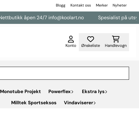
Blogg
Kontakt oss
Merker
Nyheter
ttbutikk åpen 24/7 info@koolart.no
Spesialist på utsyr ti
Konto
Ønskeliste
Handlevogn
Monotube Projekt
Powerflex
Ekstra lys
Milltek Sportseksos
Vindaviserer