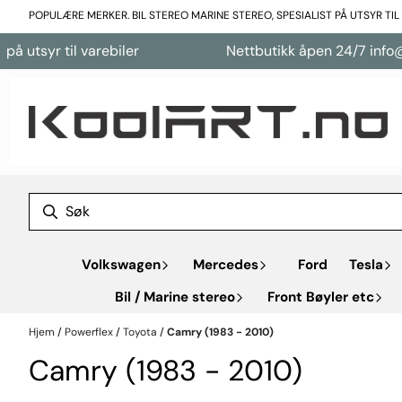
Hopp til innhold
POPULÆRE MERKER. BIL STEREO MARINE STEREO, SPESIALIST PÅ UTSYR TI
å utsyr til varebiler
Nettbutikk åpen 24/7 info@k
Volkswagen
Mercedes
Ford
Tesla
Bil / Marine stereo
Front Bøyler etc
Hjem
/
Powerflex
/
Toyota
/
Camry (1983 - 2010)
Camry (1983 - 2010)