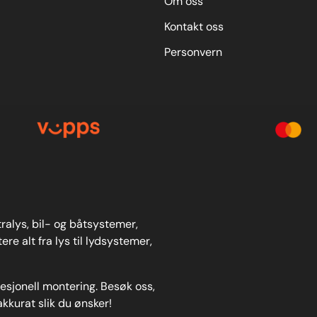
Om oss
Kontakt oss
Personvern
stralys, bil- og båtsystemer,
re alt fra lys til lydsystemer,
fesjonell montering. Besøk oss,
akkurat slik du ønsker!