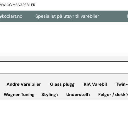
L VW OG MB VAREBILER
oolart.no
Spesialist på utsyr til varebiler
Ne
Andre Vare biler
Glass plugg
KIA Varebil
Twin-
Wagner Tuning
Styling
Understell
Felger / dekk