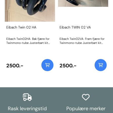
Eibach Twin 02 HA
Eibach TWIN 02 VA
Eibach Twin02HA Bak fjære for
Eibach Twin02VA Fram fjære for
Twinmono-tube Justerbart kit
Twinmono-tube Justerbart kit
VW T5 T6 T6.1 Selges pr stk.
VW T5 T6 T6.1 Selges pr stk.
Disse er også nå erstatnings fjær
Disse er også nå erstatnings fjær
for Bilstein B14 Gul / Blå E4-FD1-
for Bilstein B14 Gul / Blå E4-FD1-
Y196B01 VW T5 T6 T6.1 Nytt TUV
Y195B00 VW T5 T6 T6.1 Nytt TUV
er laget og sendes med ordren.
er laget og sendes med ordren.
2500.-
2500.-
Ved bytte til disse så vil en kunne
Ved bytte til disse så vil en kunne
oppleve at bilen vil blir høyere.
oppleve at bilen vil blir høyere.
Selges pr stk men må ha likt på
Selges pr stk men må ha likt på
fram eller bak aksel begge sider.
fram eller bak aksel begge sider.
Trenger du 1 stk men har ikke
Trenger du 1 stk men har ikke
disse fra før på samme aksel så
disse fra før på samme aksel så
må en kjøpe 2 stk / par.
må en kjæpe 2 stk / par.
Kommentarer
Rask leveringstid
Populære merker