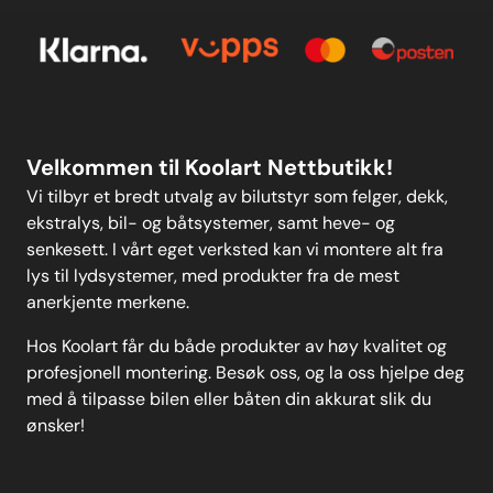
Personvern
Kontakt oss
Personvern
MELD DEG PÅ
Velkommen til Koolart Nettbutikk!
Vi tilbyr et bredt utvalg av bilutstyr som felger, dekk,
ekstralys, bil- og båtsystemer, samt heve- og
senkesett. I vårt eget verksted kan vi montere alt fra
lys til lydsystemer, med produkter fra de mest
anerkjente merkene.
Hos Koolart får du både produkter av høy kvalitet og
profesjonell montering. Besøk oss, og la oss hjelpe deg
med å tilpasse bilen eller båten din akkurat slik du
ønsker!