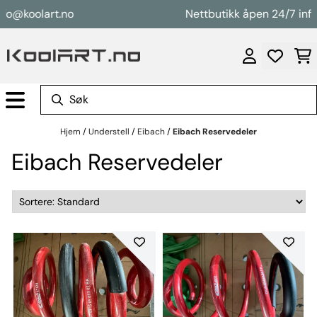
Hopp til innhold
fo@koolart.no
Nettbutikk åpen 24/7 info
Hjem
/
Understell
/
Eibach
/
Eibach Reservedeler
Eibach Reservedeler