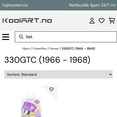
Hopp til innhold
nfo@koolart.no
Nettbutikk åpen 24/7 inf
Hjem
/
Powerflex
/
Ferrari
/
330GTC (1966 - 1968)
330GTC (1966 - 1968)