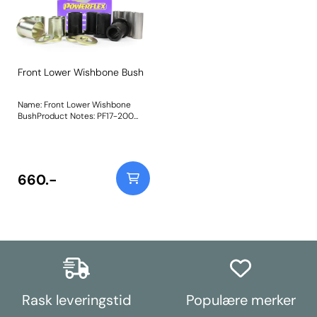
Front Lower Wishbone Bush
Name: Front Lower Wishbone
BushProduct Notes: PF17-200
increases radial stiffness by 15%
using the combination of a 95A
durometer polyurethane bush,
with plated machined outer shell,
stainless inner sleeve, and
660.-
supporting washers, providing a
premium engineered, high-
performance alternative to the
OE rubber equivalent. Weight:
600Fitting Instructions
Rask leveringstid
Populære merker