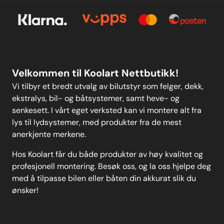
Personvern
Kontakt oss
Personvern
MELD DEG PÅ
Velkommen til Koolart Nettbutikk!
Vi tilbyr et bredt utvalg av bilutstyr som felger, dekk,
ekstralys, bil- og båtsystemer, samt heve- og
senkesett. I vårt eget verksted kan vi montere alt fra
lys til lydsystemer, med produkter fra de mest
anerkjente merkene.
Hos Koolart får du både produkter av høy kvalitet og
profesjonell montering. Besøk oss, og la oss hjelpe deg
med å tilpasse bilen eller båten din akkurat slik du
ønsker!