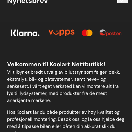
Nyhetsbrev
Om oss
Kjøpsbetingelser
Meld deg på vårt månedlige nyhetsbrev!
Kontakt oss
E-post
Om oss
Personvern
Kontakt oss
Personvern
MELD DEG PÅ
Velkommen til Koolart Nettbutikk!
Vi tilbyr et bredt utvalg av bilutstyr som felger, dekk,
ekstralys, bil- og båtsystemer, samt heve- og
senkesett. I vårt eget verksted kan vi montere alt fra
lys til lydsystemer, med produkter fra de mest
anerkjente merkene.
Hos Koolart får du både produkter av høy kvalitet og
profesjonell montering. Besøk oss, og la oss hjelpe deg
med å tilpasse bilen eller båten din akkurat slik du