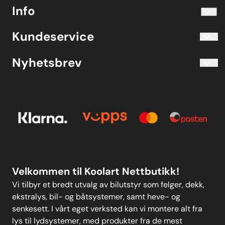
info@koolart.no
Info
Telefon 40204030 M-F 10.00-16.00
Blogg
Koolart John Martin Sandvik
Kundeservice
Evjetun 6
Kjøpsbetingelser
3470 Slemmestad Norge
Blogg
Nyhetsbrev
Om oss
Kjøpsbetingelser
Meld deg på vårt månedlige nyhetsbrev!
Kontakt oss
E-post
Om oss
Personvern
Kontakt oss
Personvern
MELD DEG PÅ
Velkommen til Koolart Nettbutikk!
Vi tilbyr et bredt utvalg av bilutstyr som felger, dekk,
ekstralys, bil- og båtsystemer, samt heve- og
senkesett. I vårt eget verksted kan vi montere alt fra
lys til lydsystemer, med produkter fra de mest