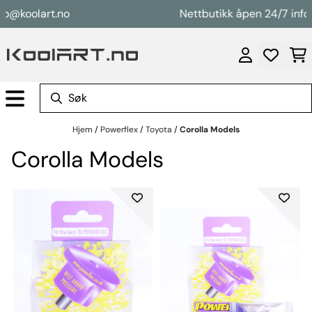
Hopp til innhold
@koolart.no
Nettbutikk åpen 24/7 info@k
Hjem
/
Powerflex
/
Toyota
/
Corolla Models
Corolla Models