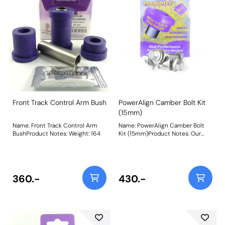
Front Track Control Arm Bush
PowerAlign Camber Bolt Kit
(15mm)
Name: Front Track Control Arm
Name: PowerAlign Camber Bolt
BushProduct Notes: Weight: 164
Kit (15mm)Product Notes: Our
PowerAlign camber bolts replace
the original upper bolt on
suspension struts with a two-bolt
fixing to the knuckle, one
positioned above the other,
360.-
430.-
allowing up to +/- 1.75 degrees of
adjustment. This kit contains 2
camber bolts, tab washers and
nuts. Why not add our Magnetic
Camber Gauge to your toolkit so
that you can make pit garage