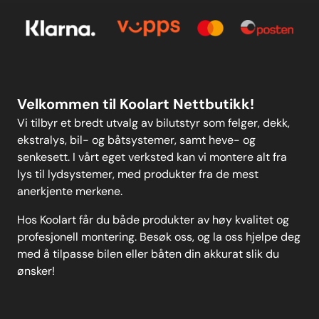
Personvern
Kontakt oss
Personvern
MELD DEG PÅ
Velkommen til Koolart Nettbutikk!
Vi tilbyr et bredt utvalg av bilutstyr som felger, dekk,
ekstralys, bil- og båtsystemer, samt heve- og
senkesett. I vårt eget verksted kan vi montere alt fra
lys til lydsystemer, med produkter fra de mest
anerkjente merkene.
Hos Koolart får du både produkter av høy kvalitet og
profesjonell montering. Besøk oss, og la oss hjelpe deg
med å tilpasse bilen eller båten din akkurat slik du
ønsker!