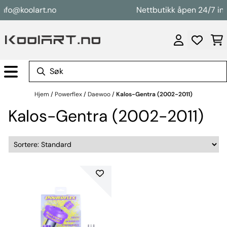
Hopp til innhold
info@koolart.no
Nettbutikk åpen 24/7 in
Hjem
/
Powerflex
/
Daewoo
/
Kalos-Gentra (2002-2011)
Kalos-Gentra (2002-2011)