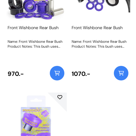
Front Wishbone Rear Bush
Front Wishbone Rear Bush
Name: Front Wishbone Rear Bush
Name: Front Wishbone Rear Bush
Product Notes: This bush uses
Product Notes: This bush uses
our Purple 80A material with a
our Black 95A material with a
tapered bore design and CNC-
tapered bore design and CNC-
machined aluminium outer shell
machined aluminium outer shell
to allow for smooth articulation,
to allow for smooth articulation,
whilst providing 30% more radial
whilst providing 160% more radial
970.-
1070.-
stiffness and 2.5mm of anti-dive
stiffness and 2.5mm of anti-dive
geometry to sharpen up braking
geometry to sharpen up braking
response and maintain wheel
response and maintain wheel
geometry on bumpy B-roads.
geometry on the race track. Bush
Bush Size: 12mm BoreWeight:
Size: 12mm BoreWeight:
700Fitting Instructions
700Fitting Instructions