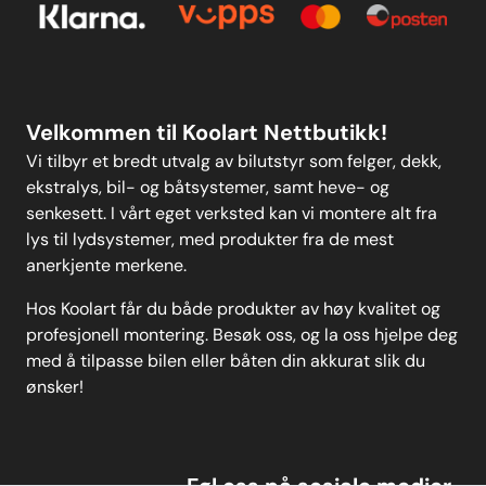
Personvern
MELD DEG PÅ
Velkommen til Koolart Nettbutikk!
Vi tilbyr et bredt utvalg av bilutstyr som felger, dekk,
ekstralys, bil- og båtsystemer, samt heve- og
senkesett. I vårt eget verksted kan vi montere alt fra
lys til lydsystemer, med produkter fra de mest
anerkjente merkene.
Hos Koolart får du både produkter av høy kvalitet og
profesjonell montering. Besøk oss, og la oss hjelpe deg
med å tilpasse bilen eller båten din akkurat slik du
ønsker!
Føl oss på sosiale medier