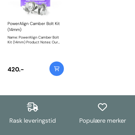
PowerAlign Camber Bolt Kit
(14mm)
Name: PowerAlign Camber Bolt
Kit (14mm) Product Notes: Our
PowerAlign camber bolts replace
the original upper bolt on
suspension struts with a two-bolt
fixing to the knuckle, one
positioned above the other,
420.-
allowing up to +/- 1.75 degrees of
adjustment. This kit contains 2
camber bolts, tab washers and
nuts. Why not add our Magnetic
Camber Gauge to your tool kit so
that you can make pit garage
adjustments to your suspension
using PowerAlign Camber Bolts?
Bush Size: M14 x 70mm Weight:
261 Fitting Instructions
Rask leveringstid
Populære merker