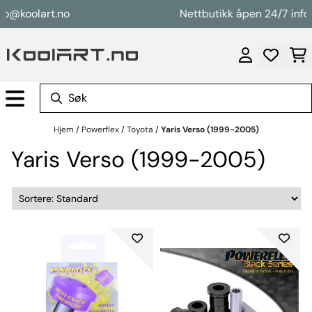
Hopp til innhold
o@koolart.no
Nettbutikk åpen 24/7 info@
Hjem
/
Powerflex
/
Toyota
/
Yaris Verso (1999-2005)
Yaris Verso (1999-2005)