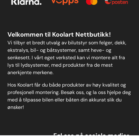
Personvern
MELD DEG PÅ
Velkommen til Koolart Nettbutikk!
Vi tilbyr et bredt utvalg av bilutstyr som felger, dekk,
ekstralys, bil- og båtsystemer, samt heve- og
senkesett. I vårt eget verksted kan vi montere alt fra
lys til lydsystemer, med produkter fra de mest
anerkjente merkene.
Hos Koolart får du både produkter av høy kvalitet og
profesjonell montering. Besøk oss, og la oss hjelpe deg
med å tilpasse bilen eller båten din akkurat slik du
ønsker!
Føl oss på sosiale medier