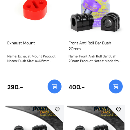
Exhaust Mount
Front Anti Roll Bar Bush
20mm
Name: Exhaust Mount Product
Name: Front Anti Roll Bar Bush
Notes: Bush Size: A=65mm
20mm Product Notes: Made from
B=35mmWeight: 73Fitting
our Black 95A Durometer
Instructions
Polyurethane, this bush will
improve mid-corner stability and
ensure that roll-angle is
consistent and settled; and will
290.-
400.-
far outlast the factory rubber
bushes. Please check anti roll bar
diameter before ordering. Bush
Size: 20mmWeight: 148