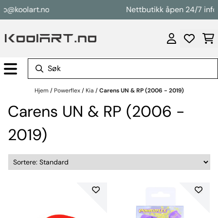
Hopp til innhold
fo@koolart.no
Nettbutikk åpen 24/7 info
Hjem
/
Powerflex
/
Kia
/
Carens UN & RP (2006 - 2019)
Carens UN & RP (2006 -
2019)