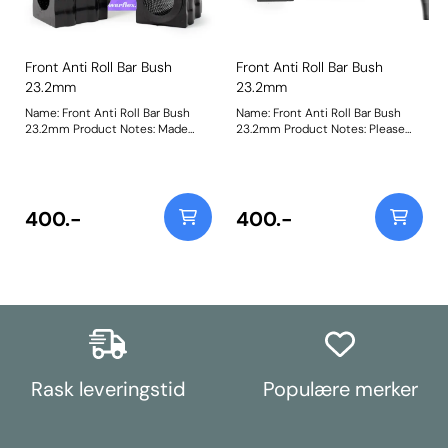
Front Anti Roll Bar Bush
Front Anti Roll Bar Bush
23.2mm
23.2mm
Name: Front Anti Roll Bar Bush
Name: Front Anti Roll Bar Bush
23.2mm Product Notes: Made
23.2mm Product Notes: Please
from our Black 95A Durometer
check anti roll bar diameter
Polyurethane, this bush will
before ordering. Bush Size:
improve mid-corner stability and
23.2mmWeight: 148
ensure that roll-angle is
consistent and settled; and will
400.-
400.-
far outlast the factory rubber
bushes. Please check anti roll bar
diameter before ordering. Bush
Size: 23.2mmWeight: 148
Rask leveringstid
Populære merker