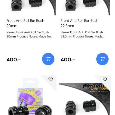
Front Anti Roll Bar Bush
Front Anti Roll Bar Bush
20mm
22.5mm
Name: Front Anti Roll Bar Bush
Name: Front Anti Roll Bar Bush
20mm Product Notes: Made from
22.5mm Product Notes: Made
our Black 95A Durometer
from our Black 95A Durometer
Polyurethane, this bush will
Polyurethane, this bush will
improve mid-corner stability and
improve mid-corner stability and
ensure that roll-angle is
ensure that roll-angle is
consistent and settled; and will
consistent and settled; and will
400.-
400.-
far outlast the factory rubber
far outlast the factory rubber
bushes. Please check anti roll bar
bushes. Please check anti roll bar
diameter before ordering. Bush
diameter before ordering. Bush
Size: 20mmWeight: 148
Size: 22.5mmWeight: 148