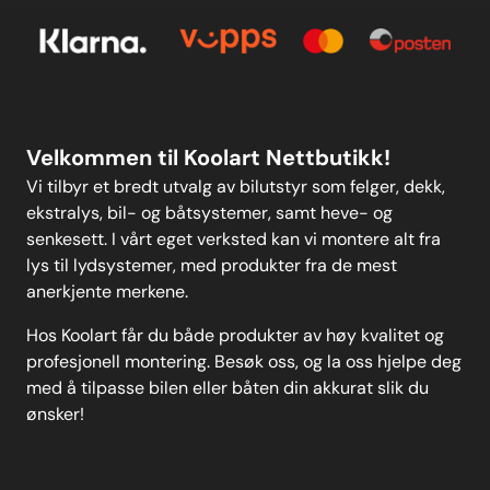
Personvern
Kontakt oss
Personvern
MELD DEG PÅ
Velkommen til Koolart Nettbutikk!
Vi tilbyr et bredt utvalg av bilutstyr som felger, dekk,
ekstralys, bil- og båtsystemer, samt heve- og
senkesett. I vårt eget verksted kan vi montere alt fra
lys til lydsystemer, med produkter fra de mest
anerkjente merkene.
Hos Koolart får du både produkter av høy kvalitet og
profesjonell montering. Besøk oss, og la oss hjelpe deg
med å tilpasse bilen eller båten din akkurat slik du
ønsker!