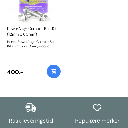
PowerAlign Camber Bolt Kit
(12mm x 60mm)
Name: PowerAlign Camber Bolt
Kit (12mm x 60mm)Product
Notes: Our PowerAlign camber
bolts replace the original upper
bolt on suspension struts with a
two-bolt fixing to the knuckle,
one positioned above the other,
400.-
allowing up to +/- 1.75 degrees of
adjustment. This kit contains 2
camber bolts, tab washers and
nuts. Why not add our Magnetic
Camber Gauge to your tool kit so
that you can make pit garage
adjustments to your suspension
using PowerAlign Camber Bolts.
Bush Size: M12 x 60mmWeight:
189Fitting Instructions
Rask leveringstid
Populære merker