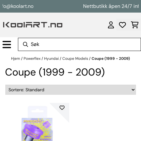
Hopp til innhold
nfo@koolart.no
Nettbutikk åpen 24/7 inf
Hjem
/
Powerflex
/
Hyundai
/
Coupe Models
/
Coupe (1999 - 2009)
Coupe (1999 - 2009)