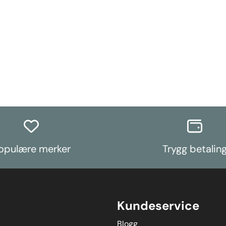
opulære merker
Trygg betalin
Kundeservice
Blogg