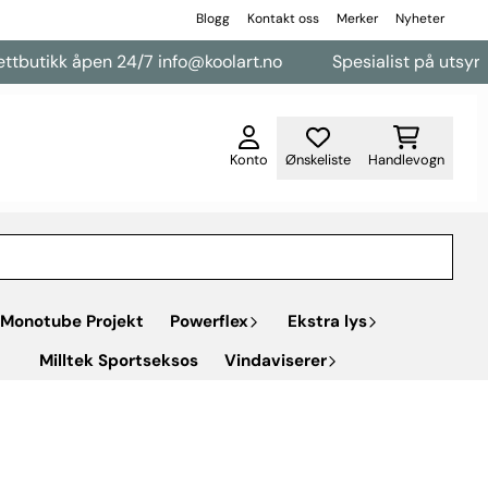
Blogg
Kontakt oss
Merker
Nyheter
utikk åpen 24/7 info@koolart.no
Spesialist på utsyr til v
Konto
Ønskeliste
Handlevogn
Monotube Projekt
Powerflex
Ekstra lys
Milltek Sportseksos
Vindaviserer