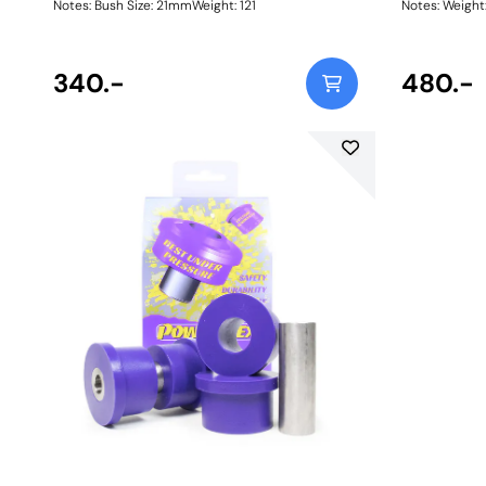
Notes: Bush Size: 21mmWeight: 121
Notes: Weig
340.-
480.-