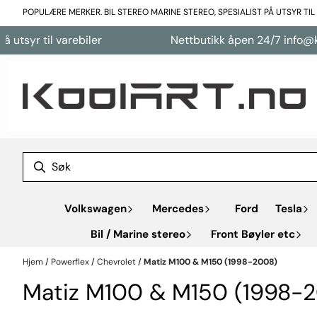
Hopp til innhold
POPULÆRE MERKER. BIL STEREO MARINE STEREO, SPESIALIST PÅ UTSYR TI
tsyr til varebiler
Nettbutikk åpen 24/7 info@kool
Volkswagen
Mercedes
Ford
Tesla
Bil / Marine stereo
Front Bøyler etc
Hjem
/
Powerflex
/
Chevrolet
/
Matiz M100 & M150 (1998-2008)
Matiz M100 & M150 (1998-