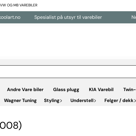
L VW OG MB VAREBILER
art.no
Spesialist på utsyr til varebiler
Nettb
Andre Vare biler
Glass plugg
KIA Varebil
Twin-
Wagner Tuning
Styling
Understell
Felger / dekk
2008)