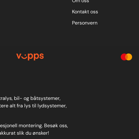
Om oss
Kontakt oss
Personvern
stralys, bil- og båtsystemer,
re alt fra lys til lydsystemer,
fesjonell montering. Besøk oss,
akkurat slik du ønsker!