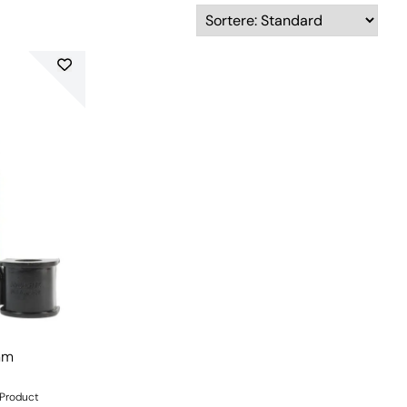
mm
mProduct