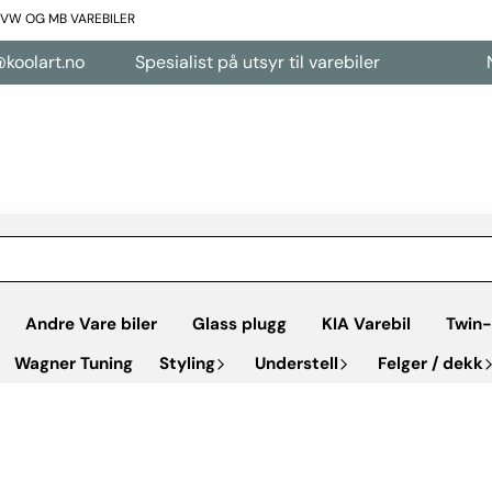
L VW OG MB VAREBILER
olart.no
Spesialist på utsyr til varebiler
Net
Andre Vare biler
Glass plugg
KIA Varebil
Twin-
Wagner Tuning
Styling
Understell
Felger / dekk