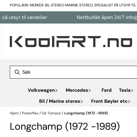
Hopp til innhold
POPULÆRE MERKER. BIL STEREO MARINE STEREO, SPESIALIST PÅ UTSYR TI
 utsyr til varebiler
Nettbutikk åpen 24/7 info@ko
Volkswagen
Mercedes
Ford
Tesla
Bil / Marine stereo
Front Bøyler etc
Hjem
/
Powerflex
/
De Tomaso
/
Longchamp (1972 -1989)
Longchamp (1972 -1989)