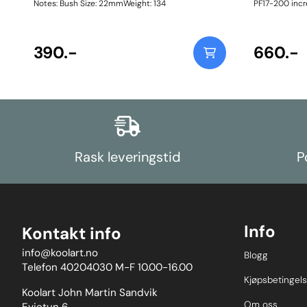
Notes: Bush Size: 22mmWeight: 134
PF17-200 incre
the combinati
bush, with pla
inner sleeve, 
390.-
premium engi
660.-
alternative to t
600Fitting In
Rask leveringstid
P
Info
Kontakt info
info@koolart.no
Blogg
Telefon 40204030 M-F 10.00-16.00
Kjøpsbetingels
Koolart John Martin Sandvik
Om oss