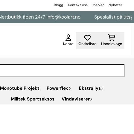
Blogg
Kontakt oss
Merker
Nyheter
tbutikk åpen 24/7 info@koolart.no
Spesialist på utsyr ti
Konto
Ønskeliste
Handlevogn
Monotube Projekt
Powerflex
Ekstra lys
Milltek Sportseksos
Vindaviserer