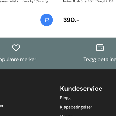
ases radial stiffness by 15% using
Notes: Bush Size: 20mmWeight: 134
on of a 95A durometer polyurethane
ted machined outer shell, stainless
and supporting washers, providing a
neered, high-performance
390.-
he OE rubber equivalent. Weight:
structions
opulære merker
Trygg betalin
Kundeservice
Blogg
er
Kjøpsbetingelser