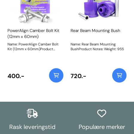
PowerAlign Camber Bolt Kit
Rear Beam Mounting Bush
(12mm x 60mm)
Name: PowerAlign Camber Bolt
Name: Rear Beam Mounting
Kit (12mm x 60mm)Product
BushProduct Notes: Weight: 955
Notes: Our PowerAlign camber
bolts replace the original upper
bolt on suspension struts with a
two-bolt fixing to the knuckle,
one positioned above the other,
400.-
720.-
allowing up to +/- 1.75 degrees of
adjustment. This kit contains 2
camber bolts, tab washers and
nuts. Why not add our Magnetic
Camber Gauge to your tool kit so
that you can make pit garage
adjustments to your suspension
using PowerAlign Camber Bolts.
Bush Size: M12 x 60mmWeight:
189Fitting Instructions
Rask leveringstid
Populære merker