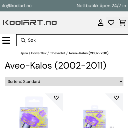
Hopp til innhold
nfo@koolart.no
Nettbutikk åpen 24/7 inf
Hjem
/
Powerflex
/
Chevrolet
/
Aveo-Kalos (2002-2011)
Aveo-Kalos (2002-2011)