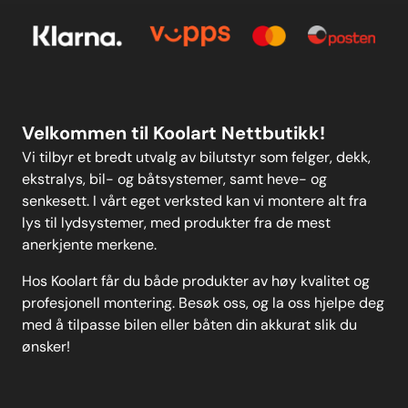
Personvern
Kontakt oss
Personvern
MELD DEG PÅ
Velkommen til Koolart Nettbutikk!
Vi tilbyr et bredt utvalg av bilutstyr som felger, dekk,
ekstralys, bil- og båtsystemer, samt heve- og
senkesett. I vårt eget verksted kan vi montere alt fra
lys til lydsystemer, med produkter fra de mest
anerkjente merkene.
Hos Koolart får du både produkter av høy kvalitet og
profesjonell montering. Besøk oss, og la oss hjelpe deg
med å tilpasse bilen eller båten din akkurat slik du
ønsker!