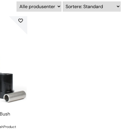
 Bush
ushProduct