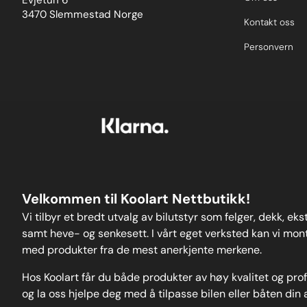
Evjetun 6
market.Please 
3470 Slemmestad Norge
and fora wider
Kontakt oss
of anew user-
Weight: 122
Personvern
Velkommen til Koolart Nettbutikk!
Vi tilbyr et bredt utvalg av bilutstyr som felger, dekk, ek
samt heve- og senkesett. I vårt eget verksted kan vi monte
med produkter fra de mest anerkjente merkene.
Hos Koolart får du både produkter av høy kvalitet og pro
og la oss hjelpe deg med å tilpasse bilen eller båten din 