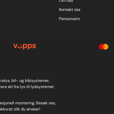
Om oss
clickhereto view all sizes available
-reaching application list in the form
Kontakt oss
friendly drop-down search function.
Personvern
stralys, bil- og båtsystemer,
re alt fra lys til lydsystemer,
fesjonell montering. Besøk oss,
akkurat slik du ønsker!