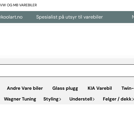
L VW OG MB VAREBILER
olart.no
Spesialist på utsyr til varebiler
Net
Andre Vare biler
Glass plugg
KIA Varebil
Twin-
Wagner Tuning
Styling
Understell
Felger / dekk