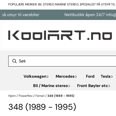
Hopp til innhold
POPULÆRE MERKER. BIL STEREO MARINE STEREO, SPESIALIST PÅ UTSYR TI
 utsyr til varebiler
Nettbutikk åpen 24/7 info@ko
Volkswagen
Mercedes
Ford
Tesla
Bil / Marine stereo
Front Bøyler etc
Hjem
/
Powerflex
/
Ferrari
/
348 (1989 - 1995)
348 (1989 - 1995)