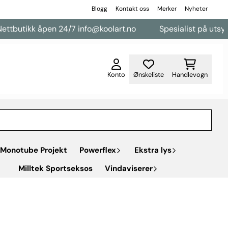
Blogg
Kontakt oss
Merker
Nyheter
tbutikk åpen 24/7 info@koolart.no
Spesialist på utsyr ti
Konto
Ønskeliste
Handlevogn
Monotube Projekt
Powerflex
Ekstra lys
Milltek Sportseksos
Vindaviserer