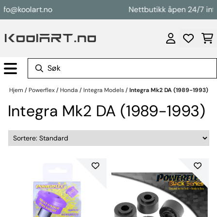
Hopp til innhold
nfo@koolart.no
Nettbutikk åpen 24/7 inf
Hjem
/
Powerflex
/
Honda
/
Integra Models
/
Integra Mk2 DA (1989-1993)
Integra Mk2 DA (1989-1993)