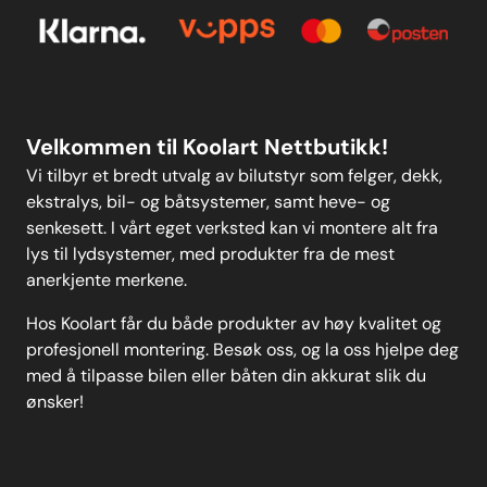
Kontakt oss
Personvern
MELD DEG PÅ
Velkommen til Koolart Nettbutikk!
Vi tilbyr et bredt utvalg av bilutstyr som felger, dekk,
ekstralys, bil- og båtsystemer, samt heve- og
senkesett. I vårt eget verksted kan vi montere alt fra
lys til lydsystemer, med produkter fra de mest
anerkjente merkene.
Hos Koolart får du både produkter av høy kvalitet og
profesjonell montering. Besøk oss, og la oss hjelpe deg
med å tilpasse bilen eller båten din akkurat slik du
ønsker!