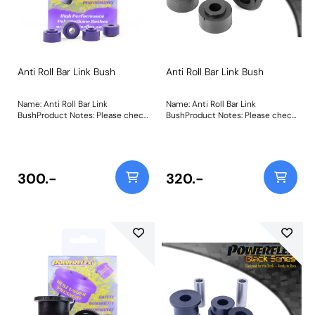
Anti Roll Bar Link Bush
Anti Roll Bar Link Bush
Name: Anti Roll Bar Link
Name: Anti Roll Bar Link
BushProduct Notes: Please check
BushProduct Notes: Please check
Anti Roll Bar Link for Honda Civic
Anti Roll Bar Link for Honda Civic
Hatch EG4, EG5 & EG6 (1992-
Hatch EG4, EG5 & EG6 (1992-
1996), Coupe EJ1 & EJ2 (1992-
1996), Coupe EJ1 & EJ2 (1992-
1996), CRX DEL SOL EG1, EG2, EH1
1996), CRX DEL SOL EG1, EG2, EH1
& EH6 (1992-1998), Integra Type
& EH6 (1992-1998), Integra Type
300.-
320.-
R DC2 (1995-2000). *Some
R DC2 (1995-2000). *Some
Models use 4 x PFF25-105
Models use 4 x PFF25-105
bushes. Some link bars have a ball
bushes. Some link bars have a ball
joint one end and only use 2 x
joint one end and only use 2 x
PFF25-105 bushes. Weight: 36
PFF25-105 bushes. Weight: 36