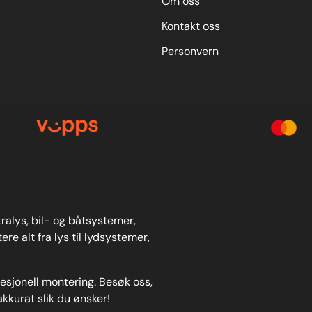
Om oss
clickhereto view all sizes available
-reaching application list in the form
Kontakt oss
friendly drop-down search function.
Personvern
stralys, bil- og båtsystemer,
re alt fra lys til lydsystemer,
fesjonell montering. Besøk oss,
akkurat slik du ønsker!