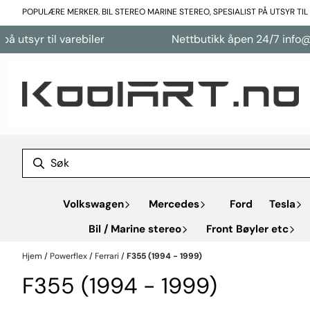
Hopp til innhold
POPULÆRE MERKER. BIL STEREO MARINE STEREO, SPESIALIST PÅ UTSYR TI
 utsyr til varebiler
Nettbutikk åpen 24/7 info@ko
Volkswagen
Mercedes
Ford
Tesla
Bil / Marine stereo
Front Bøyler etc
Hjem
/
Powerflex
/
Ferrari
/
F355 (1994 - 1999)
F355 (1994 - 1999)