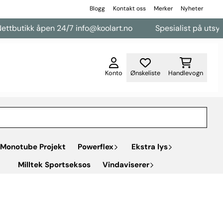
Blogg
Kontakt oss
Merker
Nyheter
tbutikk åpen 24/7 info@koolart.no
Spesialist på utsyr til
Konto
Ønskeliste
Handlevogn
Monotube Projekt
Powerflex
Ekstra lys
Milltek Sportseksos
Vindaviserer