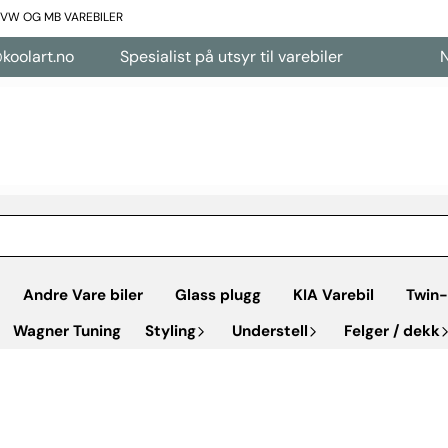
L VW OG MB VAREBILER
olart.no
Spesialist på utsyr til varebiler
Net
Andre Vare biler
Glass plugg
KIA Varebil
Twin-
Wagner Tuning
Styling
Understell
Felger / dekk