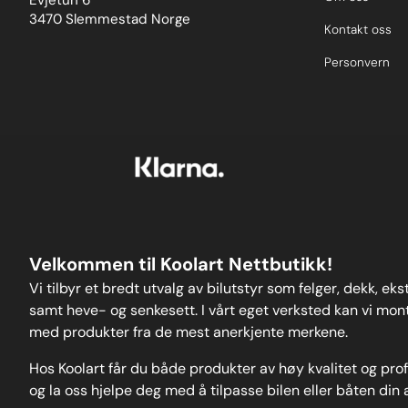
Evjetun 6
market.Please 
3470 Slemmestad Norge
and fora wider
Kontakt oss
of anew user-
Weight: 122
Personvern
Velkommen til Koolart Nettbutikk!
Vi tilbyr et bredt utvalg av bilutstyr som felger, dekk, ek
samt heve- og senkesett. I vårt eget verksted kan vi monte
med produkter fra de mest anerkjente merkene.
Hos Koolart får du både produkter av høy kvalitet og pro
og la oss hjelpe deg med å tilpasse bilen eller båten din 