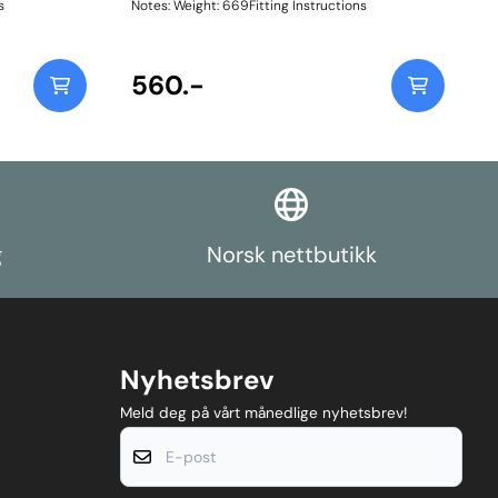
s
Notes: Weight: 669Fitting Instructions
560.-
g
Norsk nettbutikk
Nyhetsbrev
Meld deg på vårt månedlige nyhetsbrev!
E-post