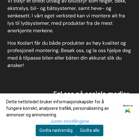
Vi tilbyr et bredt utvalg av bilutstyr som felger, dekk,
ekstralys, bil- og båtsystemer, samt heve- og
senkesett. I vårt eget verksted kan vi montere alt fra
lys til lydsystemer, med produkter fra de mest
anerkjente merkene.
Hos Koolart får du både produkter av høy kvalitet og
profesjonell montering. Besøk oss, og la oss hjelpe deg
med å tilpasse bilen eller båten din akkurat slik du
ønsker!
Føl oss på sosiale medier
Dette nettstedet bruker informasjonskapsler for å
Drevet av
fungere korrekt, analysere trafikk, personalisering av
annonser og annonsering.
Juster innstillingene
Godta nødvendig
Godta alle