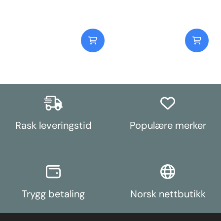
Weight: 177
Bush Size: 600mm LongWeight:
180
Rask leveringstid
Populære merker
Trygg betaling
Norsk nettbutikk