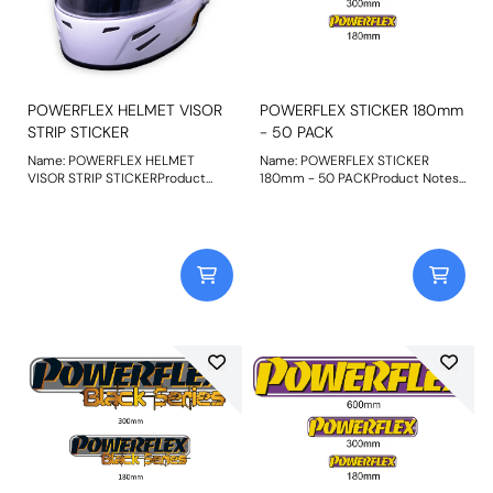
POWERFLEX HELMET VISOR
POWERFLEX STICKER 180mm
STRIP STICKER
- 50 PACK
Name: POWERFLEX HELMET
Name: POWERFLEX STICKER
VISOR STRIP STICKERProduct
180mm - 50 PACKProduct Notes:
Notes: Stand out from the crowd
Bush Size: 180mm LongWeight:
on the road or track with our
99
Powerflex Helmet Visor Strip
stickers Weight: 0