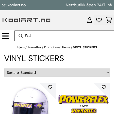
Hopp til innhold
fo@koolart.no
Nettbutikk åpen 24/7 info
Hjem
/
Powerflex
/
Promotional Items
/
VINYL STICKERS
VINYL STICKERS