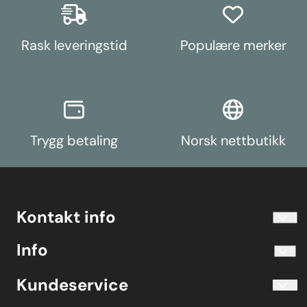
case for pride of place in your
toolbox.Simply thread the
appropriate pin size into one of
Rask leveringstid
Populære merker
the bolt holes on the wheel hub.
The wheel can then be lifted and
placed on the guide pin, and
easily slid into place on the hub;
keeping the bolt holes aligned for
other bolts to be inserted and
tightened.This reduces the
awkward and back-straining
process of holding the wheel in
Trygg betaling
Norsk nettbutikk
place with one hand whilst lining
up and threading in the first bolt;
thus, reducing the risk, hassle,
and strain of mounting
wheels.Proven using simulated
and real-world testing, the new
mounting pins usehigh-strength
Kontakt info
CNC-machined AISI 303
Stainless Steel, some 50%
info@koolart.no
stronger than plated mild steel,
Info
Telefon 40204030 M-F 10.00-16.00
to ensure durability and
resilience in a workshop
environment, and are supplied
Blogg
Koolart John Martin Sandvik
Kundeservice
with colour-coded 3D-
Evjetun 6
printedprotective sleeves for
Kjøpsbetingelser
3470 Slemmestad Norge
ease of identificationandanodised