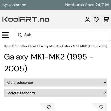
Hopp til innhold
nfo@koolart.no
Nettbutikk åpen 24/7 inf
Hjem
/
Powerflex
/
Ford
/
Galaxy Models
/
Galaxy MK1-MK2 (1995 - 2005)
Galaxy MK1-MK2 (1995 -
2005)