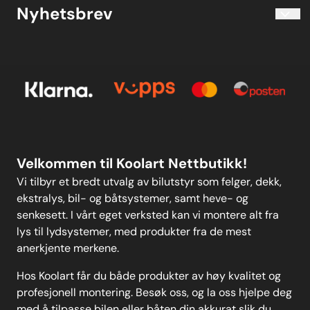
Blogg
Nyhetsbrev
2011-T6 aluminium caps to
Om oss
absorb knocks and prevent
Kjøpsbetingelser
damage to the wheel, unlike
Meld deg på vårt månedlige nyhetsbrev!
Kontakt oss
others on the market.Please
E-post
Om oss
clickhereto view all sizes available
and fora wider-reaching
Personvern
Kontakt oss
application list in the form of
anew user-friendly drop-down
search function. Weight: 122
Personvern
MELD DEG PÅ
Velkommen til Koolart Nettbutikk!
Vi tilbyr et bredt utvalg av bilutstyr som felger, dekk,
ekstralys, bil- og båtsystemer, samt heve- og
senkesett. I vårt eget verksted kan vi montere alt fra
lys til lydsystemer, med produkter fra de mest
anerkjente merkene.
Hos Koolart får du både produkter av høy kvalitet og
profesjonell montering. Besøk oss, og la oss hjelpe deg
med å tilpasse bilen eller båten din akkurat slik du