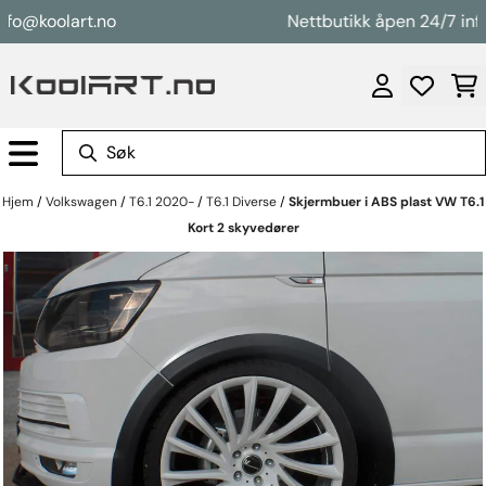
Hopp til innhold
nfo@koolart.no
Nettbutikk åpen 24/7 info
Hjem
/
Volkswagen
/
T6.1 2020-
/
T6.1 Diverse
/
Skjermbuer i ABS plast VW T6.1
Kort 2 skyvedører