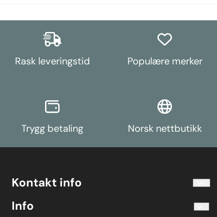
Rask leveringstid
Populære merker
Trygg betaling
Norsk nettbutikk
Kontakt info
info@koolart.no
Info
Telefon 40204030 M-F 10.00-16.00