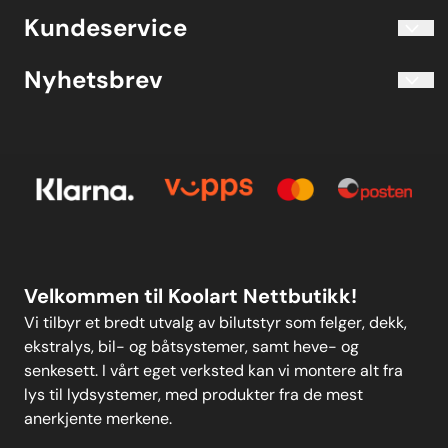
Blogg
Koolart John Martin Sandvik
Kundeservice
Evjetun 6
Kjøpsbetingelser
3470 Slemmestad Norge
Blogg
Nyhetsbrev
Om oss
Kjøpsbetingelser
Meld deg på vårt månedlige nyhetsbrev!
Kontakt oss
E-post
Om oss
Personvern
Kontakt oss
Personvern
MELD DEG PÅ
Velkommen til Koolart Nettbutikk!
Vi tilbyr et bredt utvalg av bilutstyr som felger, dekk,
ekstralys, bil- og båtsystemer, samt heve- og
senkesett. I vårt eget verksted kan vi montere alt fra
lys til lydsystemer, med produkter fra de mest
anerkjente merkene.